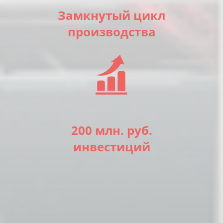
Замкнутый цикл
*
*
- поля, обязательные для заполнения
- поля, обязательные для заполнения
производства
200 млн. руб.
инвестиций