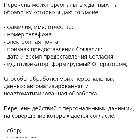
Перечень моих персональных данных, на
обработку которых я даю согласие:
Ваш E-mail
Ваш E-mail
- фамилия, имя, отчество;
- номер телефона;
- электронная почта;
*
*
Мобильный телефон
Номер телефона
- признак предоставления Согласия;
- дата и время предоставления Согласия;
- идентификатор, формируемый Оператором;
*
*
Комментарии
Сообщение
Способы обработки моих персональных
данных: автоматизированная и
*
неавтоматизированная обработка.
Перечень действий с персональными данными,
на совершение которых дается согласие:
я согласен с
я согласен с
Политикой о конфиденциальности
Политикой о конфиденциальности
и условиями
и условиями
Договора оферты
Договора оферты
- сбор;
- получение;