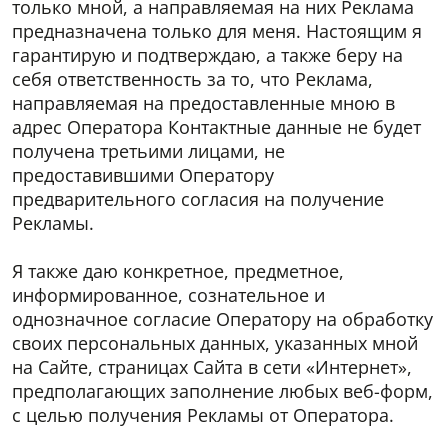
только мной, а направляемая на них Реклама
предназначена только для меня. Настоящим я
гарантирую и подтверждаю, а также беру на
себя ответственность за то, что Реклама,
направляемая на предоставленные мною в
адрес Оператора Контактные данные не будет
получена третьими лицами, не
предоставившими Оператору
предварительного согласия на получение
Рекламы.
Я также даю конкретное, предметное,
информированное, сознательное и
ОСТАВИТЬ ЗАЯВКУ
СВЯЗАТЬСЯ С НАМИ
однозначное согласие Оператору на обработку
своих персональных данных, указанных мной
Оставьте заявку и мы свяжемся с вами в ближайшее
Оставьте сообщение и мы свяжемся с вами в
на Сайте, страницах Сайта в сети «Интернет»,
время
ближайшее время
предполагающих заполнение любых веб-форм,
с целью получения Рекламы от Оператора.
*
*
Ваше имя
Ваше имя