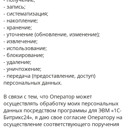
Я соглашаюсь на получение рекламных предложений, а
Я соглашаюсь на получение рекламных предложений, а
- запись;
также рассылок рекламного характера, в том числе полезных
также рассылок рекламного характера, в том числе полезных
- систематизация;
материалов.
материалов.
- накопление;
- хранение;
Отправить
Отправить
Отправка данных
Отправка данных
- уточнение (обновление, изменение);
- извлечение;
*
*
- поля, обязательные для заполнения
- поля, обязательные для заполнения
- использование;
- блокирование;
- удаление;
- уничтожение;
- передача (предоставление, доступ)
персональных данных.
В связи с тем, что Оператор может
осуществлять обработку моих персональных
данных посредством программы для ЭВМ «1С-
Битрикс24», я даю свое согласие Оператору на
осуществление соответствующего поручения