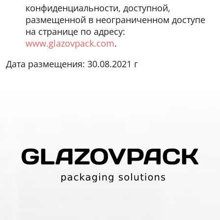
конфиденциальности, доступной,
размещенной в неограниченном доступе
на странице по адресу:
www.glazovpack.com
.
Дата размещения: 30.08.2021 г
СВЯЗАТЬСЯ С НАМИ
ОСТАВИТЬ ЗАЯВКУ
Оставьте сообщение и мы свяжемся с вами в ближайшее
Оставьте заявку и мы свяжемся с вами в ближайшее время
время