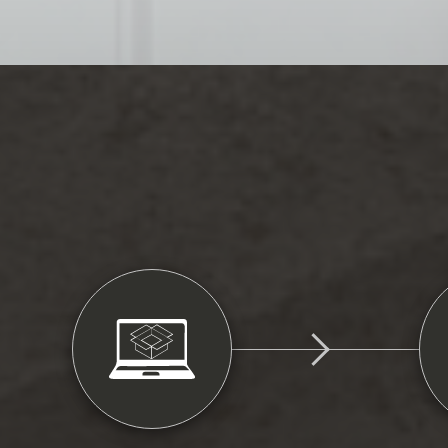
*
*
- 
- 