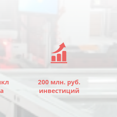
икл
200 млн. руб.
много
много
а
инвестиций