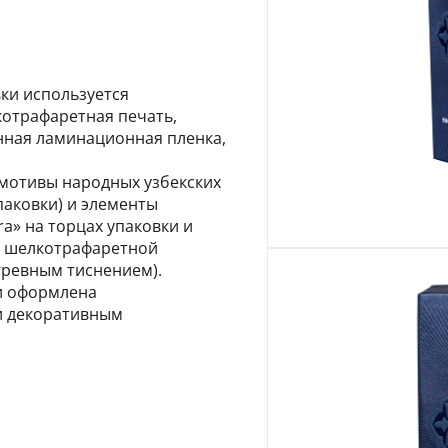
ки используется
котрафаретная печать,
нная ламинационная пленка,
.
 мотивы народных узбекских
паковки) и элементы
ra» на торцах упаковки и
ки шелкотрафаретной
нгревным тиснением).
и оформлена
и декоративным