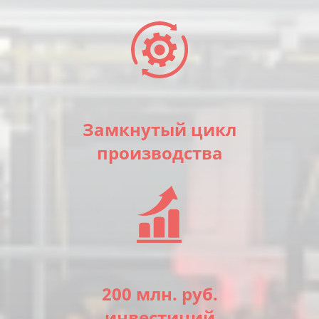
ОСТАВИТЬ ЗАЯВКУ
СВЯЗАТЬСЯ С НАМИ
Оставьте заявку и мы свяжемся с вами в ближайшее
Оставьте сообщение и мы свяжемся с вами в
время
ближайшее время
*
*
Замкнутый цикл
Ваше имя
Ваше имя
производства
Ваш E-mail
Ваш E-mail
*
*
Мобильный телефон
Номер телефона
*
*
Комментарии
Сообщение
200 млн. руб.
инвестиций