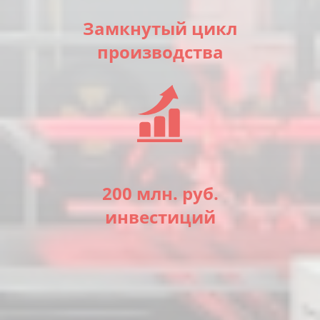
*
*
Мобильный телефон
Номер телефона
Замкнутый цикл
производства
*
*
Комментарии
Сообщение
*
200 млн. руб.
я согласен с
я согласен с
Политикой о конфиденциальности
Политикой о конфиденциальности
и условиями
и условиями
Договора оферты
Договора оферты
инвестиций
Я соглашаюсь на получение рекламных предложений, а
Я соглашаюсь на получение рекламных предложений, а
также рассылок рекламного характера, в том числе полезных
также рассылок рекламного характера, в том числе полезных
материалов.
материалов.
Отправить
Отправить
Отправка данных
Отправка данных